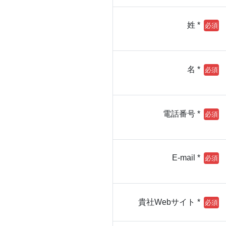
姓 *
名 *
電話番号 *
E-mail *
貴社Webサイト *